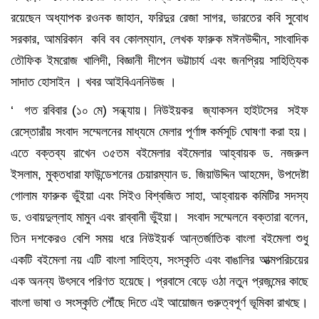
রয়েছেন অধ্যাপক রওনক জাহান, ফরিদুর রেজা সাগর, ভারতের কবি সুবোধ
সরকার, আমরিকান কবি বব কোলম্যান, লেখক ফারুক মঈনউদ্দীন, সাংবাদিক
তৌফিক ইমরোজ খালিদী, বিজ্ঞানী দীপেন ভট্টাচার্য এবং জনপ্রিয় সাহিত্যিক
সাদাত হোসাইন । খবর আইবিএননিউজ ।
‘ গত রবিবার (১০ মে) সন্ধ্যায়। নিউইয়কর জ্যাকসন হাইটসের সইফ
রেস্তোরাঁয় সংবাদ সম্মেলনের মাধ্যমে মেলার পূর্ণাঙ্গ কর্মসূচি ঘোষণা করা হয়।
এতে বক্তব্য রাখেন ৩৫তম বইমেলার বইমেলার আহ্বায়ক ড. নজরুল
ইসলাম, মুক্তধারা ফাউন্ডেশনের চেয়ারম্যান ড. জিয়াউদ্দিন আহমেদ, উপদেষ্টা
গোলাম ফারুক ভুঁইয়া এবং সিইও বিশ্বজিত সাহা, আহ্বায়ক কমিটির সদস্য
ড. ওবায়দুল্লাহ মামুন এবং রাব্বানী ভুঁইয়া। সংবাদ সম্মেলনে বক্তারা বলেন,
তিন দশকেরও বেশি সময় ধরে নিউইয়র্ক আন্তর্জাতিক বাংলা বইমেলা শুধু
একটি বইমেলা নয় এটি বাংলা সাহিত্য, সংস্কৃতি এবং বাঙালির আত্মপরিচয়ের
এক অনন্য উৎসবে পরিণত হয়েছে। প্রবাসে বেড়ে ওঠা নতুন প্রজন্মের কাছে
বাংলা ভাষা ও সংস্কৃতি পৌঁছে দিতে এই আয়োজন গুরুত্বপূর্ণ ভূমিকা রাখছে।