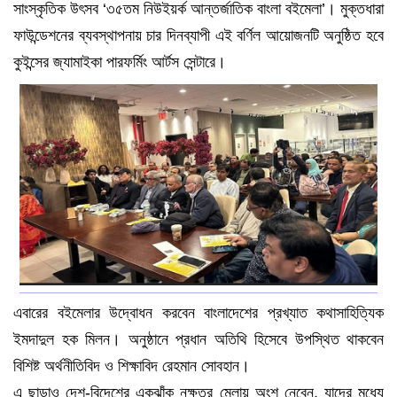
সাংস্কৃতিক উৎসব ‘৩৫তম নিউইয়র্ক আন্তর্জাতিক বাংলা বইমেলা’। মুক্তধারা
ফাউন্ডেশনের ব্যবস্থাপনায় চার দিনব্যাপী এই বর্ণিল আয়োজনটি অনুষ্ঠিত হবে
কুইন্সের জ্যামাইকা পারফর্মিং আর্টস সেন্টারে।
এবারের বইমেলার উদ্বোধন করবেন বাংলাদেশের প্রখ্যাত কথাসাহিত্যিক
ইমদাদুল হক মিলন। অনুষ্ঠানে প্রধান অতিথি হিসেবে উপস্থিত থাকবেন
বিশিষ্ট অর্থনীতিবিদ ও শিক্ষাবিদ রেহমান সোবহান।
এ ছাড়াও দেশ-বিদেশের একঝাঁক নক্ষত্র মেলায় অংশ নেবেন, যাদের মধ্যে