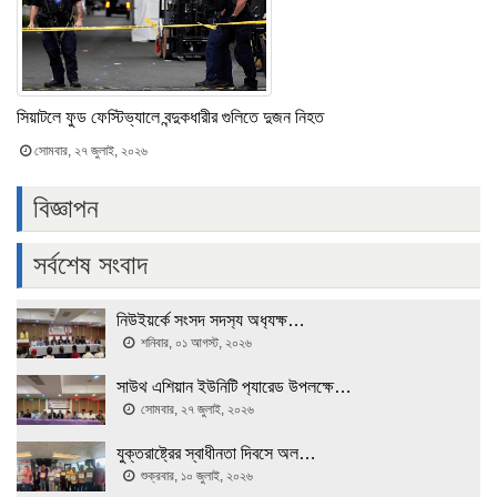
সিয়াটলে ফুড ফেস্টিভ্যালে বন্দুকধারীর গুলিতে দুজন নিহত
সোমবার, ২৭ জুলাই, ২০২৬
বিজ্ঞাপন
সর্বশেষ সংবাদ
নিউইয়র্কে সংসদ সদস‍্য অধ‍্যক্ষ…
শনিবার, ০১ আগস্ট, ২০২৬
সাউথ এশিয়ান ইউনিটি প‍্যারেড উপলক্ষে…
সোমবার, ২৭ জুলাই, ২০২৬
যুক্তরাষ্ট্রের স্বাধীনতা দিবসে অল…
শুক্রবার, ১০ জুলাই, ২০২৬