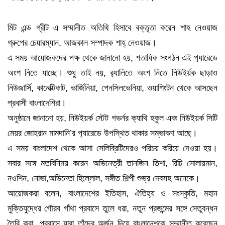
মিট এন্ড গ্রীট এ সম্মানীত অতিথি হিসাবে বক্তৃতা করেন শাহ নেওয়াজ
গ্রুপের চেয়ারম্যান, আজকাল সম্পাদক শাহ্ নেওয়াজ।
এ সময় আয়োজকদের পক্ষ থেকে জানানো হয়, শতাধিক সংগঠন এই প‍্যারেডে
অংশ নিতে যাচ্ছে। শুধু তাই নয়, র‍্যালিতে অংশ নিতে নিউইর্য়ক ছাড়াও
নিউজার্সি, কানেক্টিকাট, ভার্জিনিয়া, পেনসিলভেনিয়া, ওয়াশিংটন থেকে আসছেন
প্রবাসী বাংলাদেশিরা।
অনুষ্ঠানে জানানো হয়, নিউইয়র্ক স্টেট গভর্নর ক‍্যাথি হকুল এবং নিউইয়র্ক সিটি
মেয়র জোহরান মামদানি’র প‍্যারেডে উপস্থিত থাকার সম্ভাবনা আছে।
এ সময় বাংলাদেশ থেকে আসা সেলিব্রিটিদেরও পরিচয় করিয়ে দেওয়া হয়।
সবার সঙ্গে মতবিনিময় করেন অভিনেত্রী তানজিন তিশা, রিচি সোলায়মান,
নওশিন, নোভা,অভিনেতা হিল্লোল, সঙ্গীত শিল্পী শুভ্র দেবসহ অনেকে।
আয়োজকরা বলেন, বাংলাদেশের ইতিহাস, ঐতিহ্য ও সংস্কৃতি, মহান
মুক্তিযুদ্ধের গৌরব গাঁথা প্রবাসে তুলে ধরা, নতুন প্রজন্মের সঙ্গে সেতুবন্ধন
তৈরি করা, প্রবাসে যারা তাঁদের অর্জন দিয়ে বাংলাদেশকে সম্মানীত করেছেন