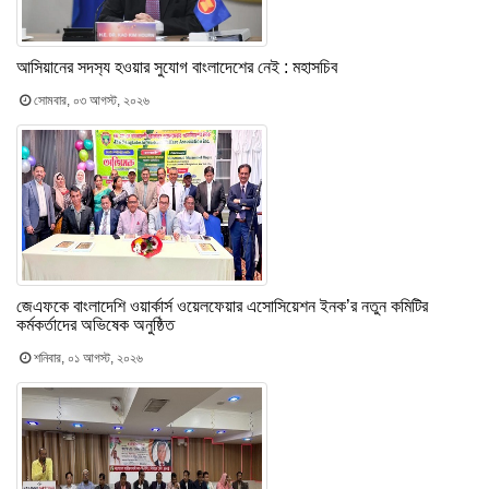
আসিয়ানের সদস‍্য হওয়ার সুযোগ বাংলাদেশের নেই : মহাসচিব
সোমবার, ০৩ আগস্ট, ২০২৬
জেএফকে বাংলাদেশি ওয়ার্কার্স ওয়েলফেয়ার এসোসিয়েশন ইনক’র নতুন কমিটির
কর্মকর্তাদের অভিষেক অনুষ্ঠিত
শনিবার, ০১ আগস্ট, ২০২৬