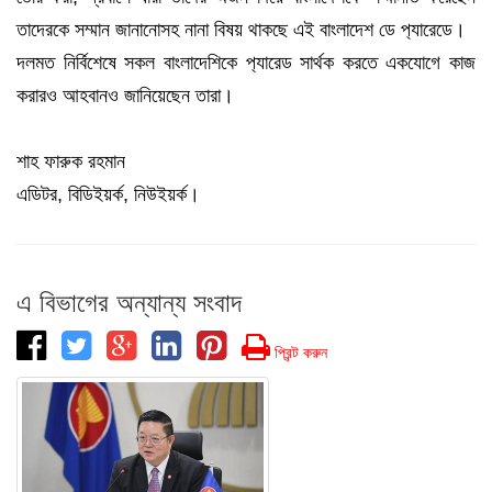
তাদেরকে সম্মান জানানোসহ নানা বিষয় থাকছে এই বাংলাদেশ ডে প‍্যারেডে।
দলমত নির্বিশেষে সকল বাংলাদেশিকে প‍্যারেড সার্থক করতে একযোগে কাজ
করারও আহবানও জানিয়েছেন তারা।
শাহ ফারুক রহমান
এডিটর, বিডিইয়র্ক, নিউইয়র্ক।
এ বিভাগের অন্যান্য সংবাদ
প্রিন্ট করুন