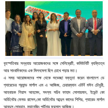
বৃহস্পতিবার সন্ধ‍্যায় আয়োজকদের সঙ্গে সেলিব্রেটি, কমিউনিটি ব‍্যক্তিত্ব
আর সাংবাদিকদের এক মিলনমেলা ছিল চোখে পড়ার মত।
এ সময় আয়োজকদের পক্ষ থেকে শুভেচ্ছা বক্তৃতা করেন বাংলাদেশ ডে
প‍্যারেডের গ্র‍্যান্ড মার্শাল এম এ আজিজ, চেয়ারম‍্যান এটর্নি মঈন চৌধুরী,
আহবায়ক গিয়াস আহমেদ, সদস‍্য সচিব ফাহাদ সোলায়মান, ইভেন্ট কো
অর্ডিনেটর ফেমড রাসেল,কো অর্ডিনেটর আব্দুল কাদের শিশির, প‍্যারেড মার্শাল
আবদুস সোবহান, ম‍্যানেজিং পার্টনার ফয়সাল আজিজ।