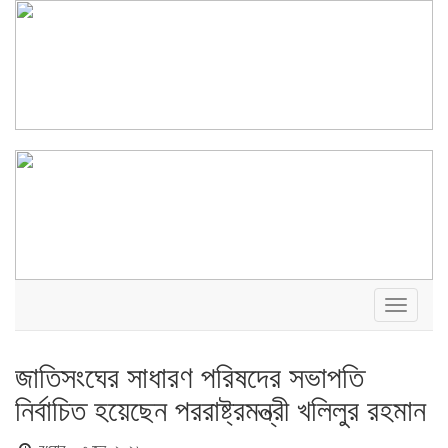
Toggle
navigati
জাতিসংঘের সাধারণ পরিষদের সভাপতি
নির্বাচিত হয়েছেন পররাষ্ট্রমন্ত্রী খলিলুর রহমান