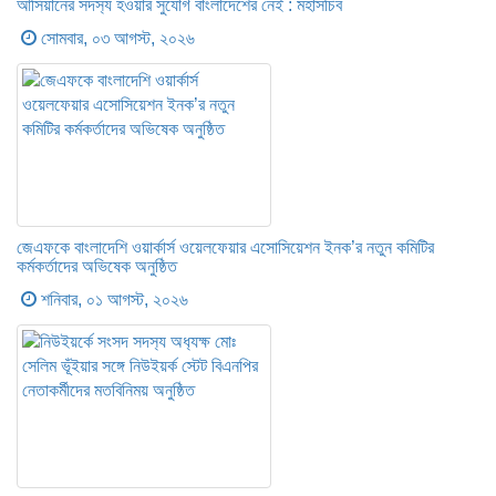
আসিয়ানের সদস‍্য হওয়ার সুযোগ বাংলাদেশের নেই : মহাসচিব
সোমবার, ০৩ আগস্ট, ২০২৬
জেএফকে বাংলাদেশি ওয়ার্কার্স ওয়েলফেয়ার এসোসিয়েশন ইনক’র নতুন কমিটির
কর্মকর্তাদের অভিষেক অনুষ্ঠিত
শনিবার, ০১ আগস্ট, ২০২৬