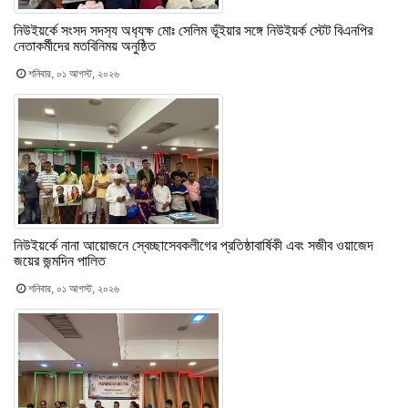
নিউইয়র্কে সংসদ সদস‍্য অধ‍্যক্ষ মোঃ সেলিম ভূঁইয়ার সঙ্গে নিউইয়র্ক স্টেট বিএনপির
নেতাকর্মীদের মতবিনিময় অনুষ্ঠিত
শনিবার, ০১ আগস্ট, ২০২৬
নিউইয়র্কে নানা আয়োজনে স্বেচ্ছাসেবকলীগের প্রতিষ্ঠাবার্ষিকী এবং সজীব ওয়াজেদ
জয়ের জন্মদিন পালিত
শনিবার, ০১ আগস্ট, ২০২৬