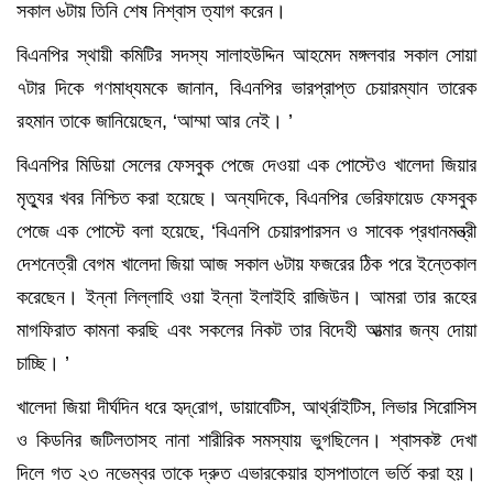
সকাল ৬টায় তিনি শেষ নিশ্বাস ত্যাগ করেন।
বিএনপির স্থায়ী কমিটির সদস্য সালাহউদ্দিন আহমেদ মঙ্গলবার সকাল সোয়া
৭টার দিকে গণমাধ্যমকে জানান, বিএনপির ভারপ্রাপ্ত চেয়ারম্যান তারেক
রহমান তাকে জানিয়েছেন, ‘আম্মা আর নেই। ’
বিএনপির মিডিয়া সেলের ফেসবুক পেজে দেওয়া এক পোস্টেও খালেদা জিয়ার
মৃত্যুর খবর নিশ্চিত করা হয়েছে। অন্যদিকে, বিএনপির ভেরিফায়েড ফেসবুক
পেজে এক পোস্টে বলা হয়েছে, ‘বিএনপি চেয়ারপারসন ও সাবেক প্রধানমন্ত্রী
দেশনেত্রী বেগম খালেদা জিয়া আজ সকাল ৬টায় ফজরের ঠিক পরে ইন্তেকাল
করেছেন। ইন্না লিল্লাহি ওয়া ইন্না ইলাইহি রাজিউন। আমরা তার রূহের
মাগফিরাত কামনা করছি এবং সকলের নিকট তার বিদেহী আত্মার জন্য দোয়া
চাচ্ছি। ’
খালেদা জিয়া দীর্ঘদিন ধরে হৃদ্‌রোগ, ডায়াবেটিস, আর্থ্রাইটিস, লিভার সিরোসিস
ও কিডনির জটিলতাসহ নানা শারীরিক সমস্যায় ভুগছিলেন। শ্বাসকষ্ট দেখা
দিলে গত ২৩ নভেম্বর তাকে দ্রুত এভারকেয়ার হাসপাতালে ভর্তি করা হয়।