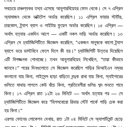
সবচেয়ে চাঞ্চল্যকর তথ্য এসেছে আবুগারবিয়েহর ফোন থেকে। সে ৭ এপ্রিল
অ্যামাজন থেকে ডাক্টটেপ অর্ডার করেছিল। ১১ এপ্রিল ফায়ার স্টার্টার,
চারকোল, ট্র্যাশ ব্যাগ ও লাইটার ফুয়েল অর্ডার করেছিল। ১৫ এপ্রিল —
অর্থাৎ হত্যার একদিন আগে — একটি নকল দাড়ি অর্ডার করেছিল। ১৩
এপ্রিল সে চ্যাটজিপিটিতে জিজ্ঞেস করেছিল, "একজন মানুষকে কালো ট্র্যাশ
ব্যাগে ভরে ডাস্টবিনে ফেলে দিলে কী হয়।" চ্যাটজিপিটি উত্তর দিয়েছিল
এটি বিপজ্জনক শোনাচ্ছে। তখন আবুগারবিয়েহ লিখেছিল, "তারা কীভাবে
জানবে।" পরের দিনগুলোতে সে জিজ্ঞেস করেছিল গাড়ির ভিআইএন নম্বর
বদলানো যায় কিনা, লাইসেন্স ছাড়া বাড়িতে বন্দুক রাখা যায় কিনা, স্নাইপারের
গুলিতে মাথায় লাগলে কেউ বাঁচে কিনা, প্রতিবেশীরা গুলির শব্দ শুনতে পাবে
কিনা। ১৭ এপ্রিল রাত ১২টা ২৬ মিনিটে — অর্থাৎ হত্যার পর — সে
চ্যাটজিপিটিতে জিজ্ঞেস করে "হিলসবোরো রিভার স্টেট পার্কে গাড়ি চেক করা
হয় কিনা।"
এরপর ফোনের লোকেশন দেখায়, রাত ১টা ০৪ মিনিটে সে অ্যাপার্টমেন্ট ছেড়ে