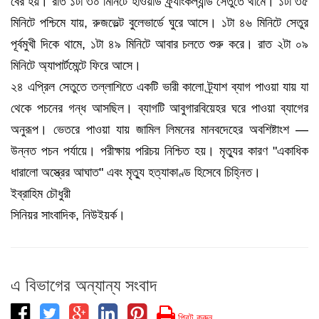
বের হয়। রাত ১টা ৩০ মিনিটে হাওয়ার্ড ফ্র্যাংকল্যান্ড সেতুতে থামে। ১টা ৩৫
মিনিটে পশ্চিমে যায়, রুজভেল্ট বুলেভার্ডে ঘুরে আসে। ১টা ৪৬ মিনিটে সেতুর
পূর্বমুখী দিকে থামে, ১টা ৪৯ মিনিটে আবার চলতে শুরু করে। রাত ২টা ০৯
মিনিটে অ্যাপার্টমেন্টে ফিরে আসে।
২৪ এপ্রিল সেতুতে তল্লাশিতে একটি ভারী কালো ট্র্যাশ ব্যাগ পাওয়া যায় যা
থেকে পচনের গন্ধ আসছিল। ব্যাগটি আবুগারবিয়েহর ঘরে পাওয়া ব্যাগের
অনুরূপ। ভেতরে পাওয়া যায় জামিল লিমনের মানবদেহের অবশিষ্টাংশ —
উন্নত পচন পর্যায়ে। পরীক্ষায় পরিচয় নিশ্চিত হয়। মৃত্যুর কারণ "একাধিক
ধারালো অস্ত্রের আঘাত" এবং মৃত্যু হত্যাকাণ্ড হিসেবে চিহ্নিত।
ইব্রাহিম চৌধুরী
সিনিয়র সাংবাদিক, নিউইয়র্ক।
এ বিভাগের অন্যান্য সংবাদ
প্রিন্ট করুন