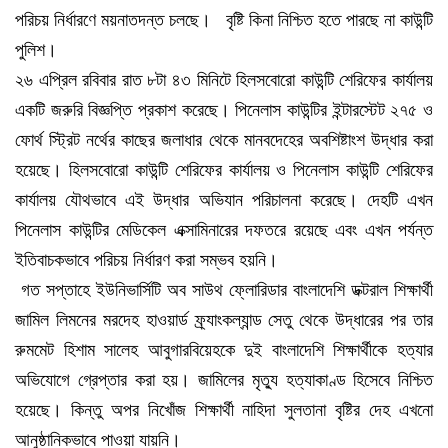
পরিচয় নির্ধারণে ময়নাতদন্ত চলছে। বৃষ্টি কিনা নিশ্চিত হতে পারছে না কাউন্টি
পুলিশ।
২৬ এপ্রিল রবিবার রাত ৮টা ৪৩ মিনিটে হিলসবোরো কাউন্টি শেরিফের কার্যালয়
একটি জরুরি বিজ্ঞপ্তি প্রকাশ করেছে। পিনেলাস কাউন্টির ইন্টারস্টেট ২৭৫ ও
ফোর্থ স্ট্রিট নর্থের কাছের জলাধার থেকে মানবদেহের অবশিষ্টাংশ উদ্ধার করা
হয়েছে। হিলসবোরো কাউন্টি শেরিফের কার্যালয় ও পিনেলাস কাউন্টি শেরিফের
কার্যালয় যৌথভাবে এই উদ্ধার অভিযান পরিচালনা করেছে। দেহটি এখন
পিনেলাস কাউন্টির মেডিকেল এক্সামিনারের দফতরে রয়েছে এবং এখন পর্যন্ত
ইতিবাচকভাবে পরিচয় নির্ধারণ করা সম্ভব হয়নি।
গত সপ্তাহে ইউনিভার্সিটি অব সাউথ ফ্লোরিডার বাংলাদেশি ডক্টরাল শিক্ষার্থী
জামিল লিমনের মরদেহ হাওয়ার্ড ফ্র্যাংকল্যান্ড সেতু থেকে উদ্ধারের পর তার
রুমমেট হিশাম সালেহ আবুগারবিয়েহকে দুই বাংলাদেশি শিক্ষার্থীকে হত্যার
অভিযোগে গ্রেপ্তার করা হয়। জামিলের মৃত্যু হত্যাকাণ্ড হিসেবে নিশ্চিত
হয়েছে। কিন্তু অপর নিখোঁজ শিক্ষার্থী নাহিদা সুলতানা বৃষ্টির দেহ এখনো
আনুষ্ঠানিকভাবে পাওয়া যায়নি।