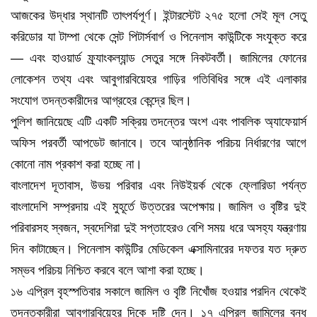
আজকের উদ্ধার স্থানটি তাৎপর্যপূর্ণ। ইন্টারস্টেট ২৭৫ হলো সেই মূল সেতু
করিডোর যা টাম্পা থেকে সেন্ট পিটার্সবার্গ ও পিনেলাস কাউন্টিকে সংযুক্ত করে
— এবং হাওয়ার্ড ফ্র্যাংকল্যান্ড সেতুর সঙ্গে নিকটবর্তী। জামিলের ফোনের
লোকেশন তথ্য এবং আবুগারবিয়েহর গাড়ির গতিবিধির সঙ্গে এই এলাকার
সংযোগ তদন্তকারীদের আগ্রহের কেন্দ্রে ছিল।
পুলিশ জানিয়েছে এটি একটি সক্রিয় তদন্তের অংশ এবং পাবলিক অ্যাফেয়ার্স
অফিস পরবর্তী আপডেট জানাবে। তবে আনুষ্ঠানিক পরিচয় নির্ধারণের আগে
কোনো নাম প্রকাশ করা হচ্ছে না।
বাংলাদেশ দূতাবাস, উভয় পরিবার এবং নিউইয়র্ক থেকে ফ্লোরিডা পর্যন্ত
বাংলাদেশি সম্প্রদায় এই মুহূর্তে উত্তরের অপেক্ষায়। জামিল ও বৃষ্টির দুই
পরিবারসহ স্বজন, স্বদেশিরা দুই সপ্তাহেরও বেশি সময় ধরে অসহ্য যন্ত্রণায়
দিন কাটাচ্ছেন। পিনেলাস কাউন্টির মেডিকেল এক্সামিনারের দফতর যত দ্রুত
সম্ভব পরিচয় নিশ্চিত করবে বলে আশা করা হচ্ছে।
১৬ এপ্রিল বৃহস্পতিবার সকালে জামিল ও বৃষ্টি নিখোঁজ হওয়ার পরদিন থেকেই
তদন্তকারীরা আবুগারবিয়েহর দিকে দৃষ্টি দেন। ১৭ এপ্রিল জামিলের বন্ধু