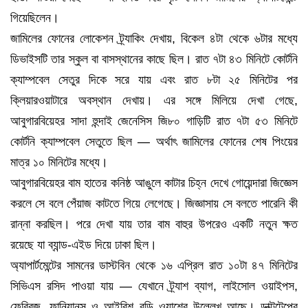
গিয়েছিলেন।
জামিলের ফোনের লোকেশন ট্র্যাকিং দেখায়, বিকেল ৪টা থেকে ৬টার মধ্যে
ডিভাইসটি তার স্কুল বা বাসস্থানের কাছে ছিল। রাত ৭টা ৪৩ মিনিটে কোর্টনি
ক্যাম্পবেল সেতুর দিকে সরে যায় এবং রাত ৮টা ২৫ মিনিটের পর
ক্লিয়ারওয়াটারে অবস্থান দেখায়। এর সঙ্গে মিলিয়ে দেখা গেছে,
আবুগারবিয়েহর সাদা হুন্দাই জেনেসিস জি৮০ গাড়িটি রাত ৭টা ৫৩ মিনিটে
কোর্টনি ক্যাম্পবেল সেতুতে ছিল — অর্থাৎ জামিলের ফোনের শেষ পিংয়ের
মাত্র ১০ মিনিটের মধ্যে।
আবুগারবিয়েহর বাম হাতের কনিষ্ঠ আঙুলে কাটার চিহ্ন দেখে গোয়েন্দারা জিজ্ঞেস
করলে সে বলে পেঁয়াজ কাটতে গিয়ে লেগেছে। জিজ্ঞাসায় সে বলতে পারেনি কী
রান্না করছিল। পরে দেখা যায় তার বাম বাহুর উপরেও একটি নতুন ক্ষত
রয়েছে যা ব্যান্ড-এইড দিয়ে ঢাকা ছিল।
অ্যাপার্টমেন্টের সামনের ডাস্টবিন থেকে ১৬ এপ্রিল রাত ১০টা ৪৭ মিনিটের
সিভিএস রসিদ পাওয়া যায় — যেখানে ট্র্যাশ ব্যাগ, লাইসোল ওয়াইপস,
ফেব্রিজ, ফানিয়ানস ও আইরিশ বডি ওয়াশের উল্লেখ আছে। ডাক্টটেপের