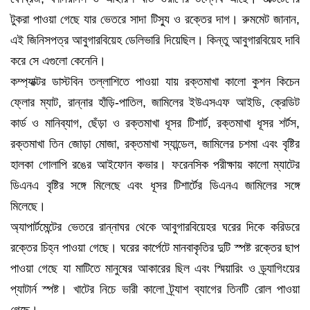
টুকরা পাওয়া গেছে যার ভেতরে সাদা টিস্যু ও রক্তের দাগ। রুমমেট জানান,
এই জিনিসপত্র আবুগারবিয়েহ ডেলিভারি দিয়েছিল। কিন্তু আবুগারবিয়েহ দাবি
করে সে এগুলো কেনেনি।
কম্প্যাক্টর ডাস্টবিন তল্লাশিতে পাওয়া যায় রক্তমাখা কালো কুশন কিচেন
ফ্লোর ম্যাট, রান্নার হাঁড়ি-পাতিল, জামিলের ইউএসএফ আইডি, ক্রেডিট
কার্ড ও মানিব্যাগ, ছেঁড়া ও রক্তমাখা ধূসর টিশার্ট, রক্তমাখা ধূসর শর্টস,
রক্তমাখা তিন জোড়া মোজা, রক্তমাখা স্যান্ডেল, জামিলের চশমা এবং বৃষ্টির
হালকা গোলাপি রঙের আইফোন কভার। ফরেনসিক পরীক্ষায় কালো ম্যাটের
ডিএনএ বৃষ্টির সঙ্গে মিলেছে এবং ধূসর টিশার্টের ডিএনএ জামিলের সঙ্গে
মিলেছে।
অ্যাপার্টমেন্টের ভেতরে রান্নাঘর থেকে আবুগারবিয়েহর ঘরের দিকে করিডরে
রক্তের চিহ্ন পাওয়া গেছে। ঘরের কার্পেটে মানবাকৃতির দুটি স্পষ্ট রক্তের ছাপ
পাওয়া গেছে যা মাটিতে মানুষের আকারের ছিল এবং স্মিয়ারিং ও ড্র্যাগিংয়ের
প্যাটার্ন স্পষ্ট। খাটের নিচে ভারী কালো ট্র্যাশ ব্যাগের তিনটি রোল পাওয়া
গেছে।