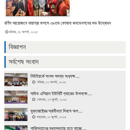
বর্ণিল আয়োজনে নায়াগ্রা ফলসে ৩৯তম ফোবানা কনভেনশনের শুভ উদ্বোধন
রবিবার, ৩১ আগস্ট, ২০২৫
বিজ্ঞাপন
সর্বশেষ সংবাদ
নিউইয়র্কে সংসদ সদস‍্য অধ‍্যক্ষ…
শনিবার, ০১ আগস্ট, ২০২৬
সাউথ এশিয়ান ইউনিটি প‍্যারেড উপলক্ষে…
সোমবার, ২৭ জুলাই, ২০২৬
যুক্তরাষ্ট্রের স্বাধীনতা দিবসে অল…
শুক্রবার, ১০ জুলাই, ২০২৬
পাকিস্তানের মধ্যস্থতায় হতে যাচ্ছে…