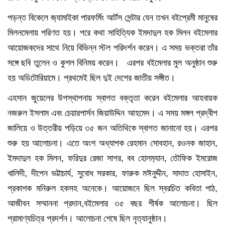
পড়ন্ত বিকেলে জ‍্যামাইকা পারফর্মিং আর্টস সেন্টার যেন তখন বইপ্রেমী মানুষের
মিলনমেলায় পরিণত হয়। পরে কথা সাহিত্যিক ইমদাদুল হক মিলন বইমেলার
আয়োজকদের সাথে নিয়ে বিভিন্ন স্টল পরিদর্শন করেন। এ সময় ভক্তরা তাঁর
সঙ্গে ছবি তুলেন ও কুশল বিনিময় করেন। এরপর বইমেলার মুল অনুষ্ঠান শুরু
হয় অডিটোরিয়ামে। প্রথমেই ছিল দুই দেশের জাতীয় সঙ্গীত।
এহসান জুয়েলের উপস্থাপনায় স্বাগত বক্তৃতা করেন বইমেলার আহবায়ক
নজরুল ইসলাম এবং চেয়ারপার্সন জিয়াউদ্দিন আহমেদ। এ সময় মঙ্গল প্রদ্বীপ
জালিয়ে ও উত্তরীয় পড়িয়ে ৩৫ জন অতিথিকে স্বাগত জানানো হয়। এরপর
শুরু হয় আলোচনা। এতে অংশ অধ্যাপক রেহমান সোবহান, রওনক জাহান,
ইমদাদুল হক মিলন, ফরিদুর রেজা সাগর, বব হোলম‍্যান, তৌফিক ইমরোজ
খালিদী, দীপেন ভট্টাচার্য, সুবোধ সরকার, ফারুক মঈনুদ্দীন, সাদাত হোসাইন,
প্রকাশক মনিরুল হকসহ অনেকে। আয়োজনে ছিল স্বরচিত কবিতা পাঠ,
আজীবন সম্মাননা প্রদান,বইমেলার ৩৫ বছর শীর্ষক আলোচনা। ছিল
প্রামাণ্যচিত্র প্রদর্শন। আলোচনা শেষে ছিল নৃত্যানুষ্ঠান।