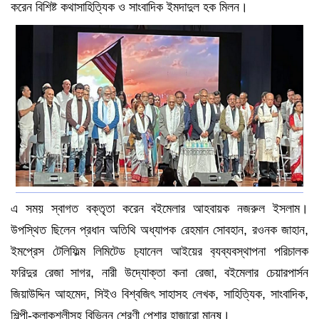
করেন বিশিষ্ট কথাসাহিত্যিক ও সাংবাদিক ইমদাদুল হক মিলন।
এ সময় স্বাগত বক্তৃতা করেন বইমেলার আহবায়ক নজরুল ইসলাম।
উপস্থিত ছিলেন প্রধান অতিথি অধ্যাপক রেহমান সোবহান, রওনক জাহান,
ইমপ্রেস টেলিফিল্ম লিমিটেড চ‍্যানেল আইয়ের ব‍্যব্যবস্থাপনা পরিচালক
ফরিদুর রেজা সাগর, নারী উদ্যোক্তা কনা রেজা, বইমেলার চেয়ারপার্সন
জিয়াউদ্দিন আহমেদ, সিইও বিশ্বজিৎ সাহাসহ লেখক, সাহিত্যিক, সাংবাদিক,
শিল্পী-কলাকুশলীসহ বিভিন্ন শ্রেণী পেশার হাজারো মানুষ।