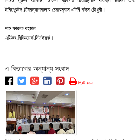
সিইও নূরুল আজিম, উৎসব গ্রুপের চেয়ারম‍্যান রায়হান জামান এবং
ইমিগ্রেন্টস ইন্টারন্যাশনাল’র চেয়ারম‍্যান এটর্নি মঈন চৌধুরী।
শাহ ফারুক রহমান
এডিটর,বিডিইয়র্ক,নিউইয়র্ক।
এ বিভাগের অন্যান্য সংবাদ
প্রিন্ট করুন