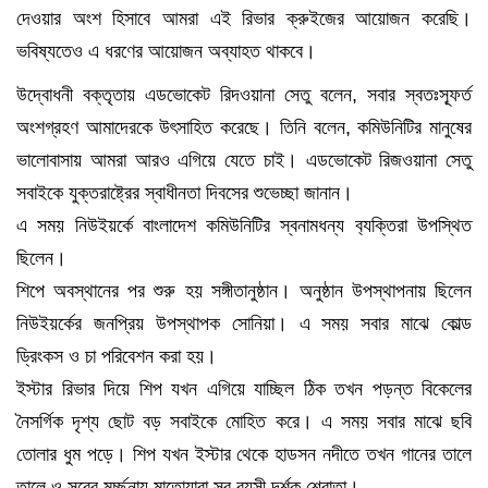
দেওয়ার অংশ হিসাবে আমরা এই রিভার ক্রুইজের আয়োজন করেছি।
ভবিষ্যতেও এ ধরণের আয়োজন অব্যাহত থাকবে।
উদ্বোধনী বক্তৃতায় এডভোকেট রিদওয়ানা সেতু বলেন, সবার স্বতঃস্ফূর্ত
অংশগ্রহণ আমাদেরকে উৎসাহিত করেছে। তিনি বলেন, কমিউনিটির মানুষের
ভালোবাসায় আমরা আরও এগিয়ে যেতে চাই। এডভোকেট রিজওয়ানা সেতু
সবাইকে যুক্তরাষ্ট্রের স্বাধীনতা দিবসের শুভেচ্ছা জানান।
এ সময় নিউইয়র্কে বাংলাদেশ কমিউনিটির স্বনামধন্য ব‍্যক্তিরা উপস্থিত
ছিলেন।
শিপে অবস্থানের পর শুরু হয় সঙ্গীতানুষ্ঠান। অনুষ্ঠান উপস্থাপনায় ছিলেন
নিউইয়র্কের জনপ্রিয় উপস্থাপক সোনিয়া। এ সময় সবার মাঝে কোল্ড
ড্রিংকস ও চা পরিবেশন করা হয়।
ইস্টার রিভার দিয়ে শিপ যখন এগিয়ে যাচ্ছিল ঠিক তখন পড়ন্ত বিকেলের
নৈসর্গিক দৃশ্য ছোট বড় সবাইকে মোহিত করে। এ সময় সবার মাঝে ছবি
তোলার ধুম পড়ে। শিপ যখন ইস্টার থেকে হাডসন নদীতে তখন গানের তালে
তালে ও সুরের মুর্চ্ছনায় মাতোয়ারা সব বয়সী দর্শক শ্রোতা।