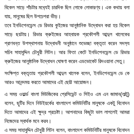
বিকেল সাড়ে পাঁচটার মধ‍্যেই চারদিক ছিল লোকে লোকারণ্য। এক কথায় বলা
যায়, মানুষের ছিল উপচেপরা ভীড়।
তবে ইনডিপেনডেন্স ডে রিভার কুইজের আনুষ্ঠানিক উদ্বোধন করা হয় বিকেল
সাড়ে ছয়টায়। রিভার ক্রুইজের আহবায়ক প্রকৌশলী আব্দুল খালেকের
প্রাণবন্ত উপস্থাপনায় উদ্বোধনী অনুষ্ঠানে শুভেচ্ছা বক্তৃতা করেন সদস‍্য
সচিব সাহাবুদ্দিন চৌধুরী লিটন। আর ফিতা কেটে ইনডিপেনডেন্স ডে রিভার
ক্রুইজের আনুষ্ঠানিক উদ্বোধন ঘোষণা করেন এডভোকেট রিদওয়ানা সেতু।
সংক্ষিপ্ত বক্তৃতায় প্রকৌশলী আব্দুল খালেক বলেন, ইনডিপেনডেন্স ডে কে
আরও আনন্দময় করতে আমাদের এই ছোট্ট আয়োজন।
এ সময় ওয়ার্ল্ড বাংলা মিউজিকের প্রেসিডেন্ট ও সিইও এম এন জামান(লাল্টু)
বলেন, ছুটির দিনে নিউইয়র্কের বাংলাদেশ কমিউনিটির মানুষকে একটু বিনোদন
দিতে আমাদের এই ক্ষুদ্র প্রচেষ্টা। আপনাদের কিছুটা ভাল লাগলেই আমরা
নিজেদের স্বার্থক মনে করব।
এ সময় সাহাবুদ্দিন চৌধুরী লিটন বলেন, বাংলাদেশ কমিউনিটির মানুষকে বিনোদন