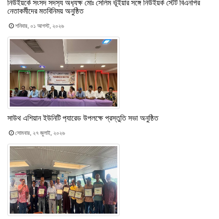
নিউইয়র্কে সংসদ সদস‍্য অধ‍্যক্ষ মোঃ সেলিম ভূঁইয়ার সঙ্গে নিউইয়র্ক স্টেট বিএনপির
নেতাকর্মীদের মতবিনিময় অনুষ্ঠিত
শনিবার, ০১ আগস্ট, ২০২৬
সাউথ এশিয়ান ইউনিটি প‍্যারেড উপলক্ষে প্রস্তুতি সভা অনুষ্ঠিত
সোমবার, ২৭ জুলাই, ২০২৬