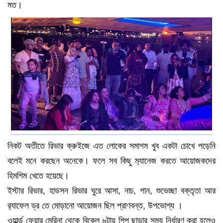
মত।
নিকট অতীতে রিভার ক্রুইজে এত লোকের সমাগম খুব একটা চোখে পড়েনি
বলেই মনে করছেন অনেকে। ফলে সব কিছু ম‍্যানেজ করতে আয়োজকদের
হিমশিম খেতে হয়েছে।
ইস্টার রিভার, হাডসন রিভার ঘুরে আসা, নাচ, গান, শুভেচ্ছা বক্তৃতা আর
র‍্যাফেল ড্র তে মোড়ানো আয়োজন ছিল প্রাণবন্ত, উপভোগ্য ।
ওয়ার্ল্ড ফেয়ার মেরিনা থেকে বিকেল ৬টায় শিপ ছাড়ার সময় নির্ধারণ করা হলেও