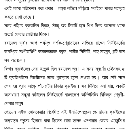
এরই মাঝে পরিবেশন করা খাবার। লম্বা লাইনে দাঁড়িয়ে সবাইকে খাবার সংগ্রহ
করতে দেখা গেছে।
সময় গড়িয়ে ব্রুকলিন ব্রিজ, স্টাচু অব লিবার্টি হয়ে শিপ ফিরে আসতে থাকে
ওয়ার্ল্ড ফেয়ার মেরিনার দিকে।
র‍্যাফেল ড্র’র আগ পর্যন্ত দর্শক-শ্রোতাদের মাতিয়ে রাখেন নিউইয়র্কের
জনপ্রিয় সংগীতশিল্পী কামরুজ্জামান বকুল, শামীম সিদ্দিকী, শাহ মাহবুব, রন্টি দাস
সহ অনেকে।
রিভার ক্রুইজের সেরা ইভেন্ট ছিল র‍্যাফেল ড্র। এ সময় স্বর্ণের চেইনসহ ৫
টি ক‍্যাটাগরিতে বিজয়ীদের হাতে পুরস্কার তুলে দেওয়া হয়। আর সেই সঙ্গে
শেষ হয় প্রায় সাড়ে পাঁচ ঘন্টার রিভার ক্রুইজ। সব মিলিয়ে বলা যায়, একটি
অসাধারণ সন্ধ্যা কাটালেন নিউইয়র্কে বাংলাদেশ কমিউনিটির বিভিন্ন শ্রেণী-
পেশার মানুষ।
গোল্ডেন এইজ হোমকেয়ার নিবেদিত এই ইনডিপেনডেন্স ডে রিভার ক্রুইজের
অন‍্যান‍্য স্পন্সর হিসাবে যারা ছিলেন তারা হলেন এম্পায়ার কেয়ার এজেন্সি’র