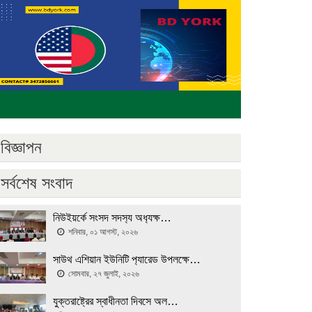
বিজ্ঞাপন
সর্বশেষ সংবাদ
নিউইয়র্কে সংসদ সদস‍্য অধ‍্যক্ষ…
শনিবার, ০১ আগস্ট, ২০২৬
সাউথ এশিয়ান ইউনিটি প‍্যারেড উপলক্ষে…
সোমবার, ২৭ জুলাই, ২০২৬
যুক্তরাষ্ট্রের স্বাধীনতা দিবসে অল…