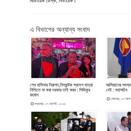
বিডিইয়র্ক ডেস্ক, নিউইয়র্ক।
এ বিভাগের অন্যান্য সংবাদ
শেখ হাসিনার নিরাপদ,নিস্কন্টক স্বদেশ যাত্রা
আসিয়ানের সদস‍্য
নিশ্চিতে যা করা দরকার তাই করব : সিদ্দিকুর
নেই : মহাসচিব
রহমান
সোমবার, ০৩ আগস
শুক্রবার, ০৭ আগস্ট, ২০২৬